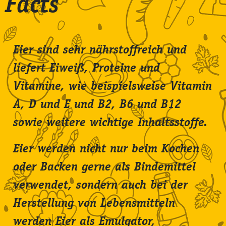
Facts
Eier sind sehr nährstoffreich und
liefert Eiweiß, Proteine und
Vitamine, wie beispielsweise Vitamin
A, D und E und B2, B6 und B12
sowie weitere wichtige Inhaltsstoffe.
Eier werden nicht nur beim Kochen
oder Backen gerne als Bindemittel
verwendet, sondern auch bei der
Herstellung von Lebensmitteln
werden Eier als Emulgator,